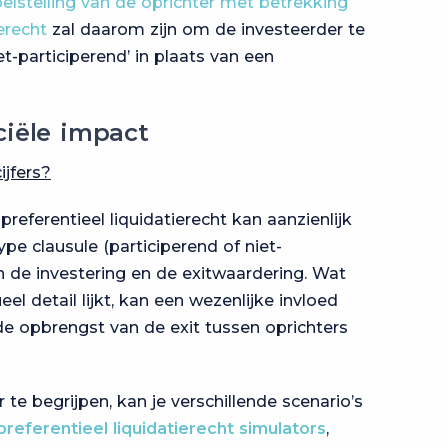
lstelling van de oprichter met betrekking
ierecht
zal daarom zijn om de investeerder te
-participerend’ in plaats van een
ciële impact
ijfers?
referentieel liquidatierecht kan aanzienlijk
type clausule (participerend of niet-
n de investering en de exitwaardering. Wat
el detail lijkt, kan een wezenlijke invloed
e opbrengst van de exit tussen oprichters
 begrijpen, kan je verschillende scenario’s
preferentieel liquidatierecht simulators
,