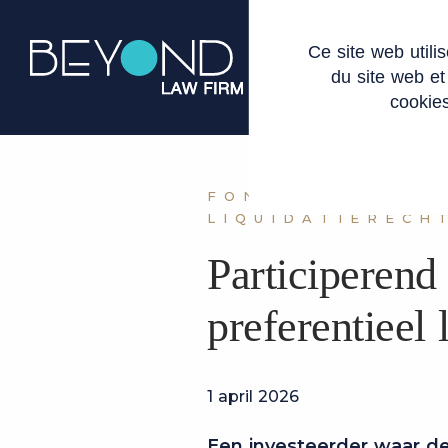
Cookies beheer paneel
Ce site web util
OVER ONS
EXP
du site web et
cookies
FONDSENWERVIN
LIQUIDATIERECH
Participerend 
preferentieel 
1 april 2026
Een investeerder waar de