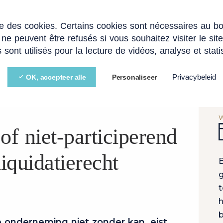
ise des cookies. Certains cookies sont nécessaires au b
ERTISE
STARTUPS EN SCALEUPS
BLOG
V
 ne peuvent être refusés si vous souhaitez visiter le sit
 sont utilisés pour la lecture de vidéos, analyse et stati
Privacybeleid
OK, accepteer alle
Personaliseer
G PREFERENTIEEL
T
of niet-participerend
liquidatierecht
B
g
t
h
b
 onderneming niet zonder kan, eist