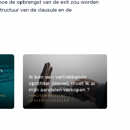
 hoe de opbrengst van de exit zou worden
structuur van de clausule en de
:
Ik ben een vertrekkende
oprichter (leaver), moet ik al
mijn aandelen verkopen ?
ING
FONDSENWERVING
LEAVER CLAUSULES