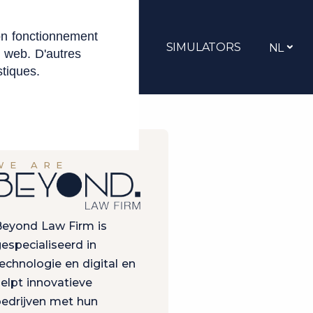
on fonctionnement
ACATURES
CONTACT
SIMULATORS
NL
e web. D'autres
stiques.
WE ARE
eyond Law Firm is
especialiseerd in
echnologie en digital en
elpt innovatieve
edrijven met hun