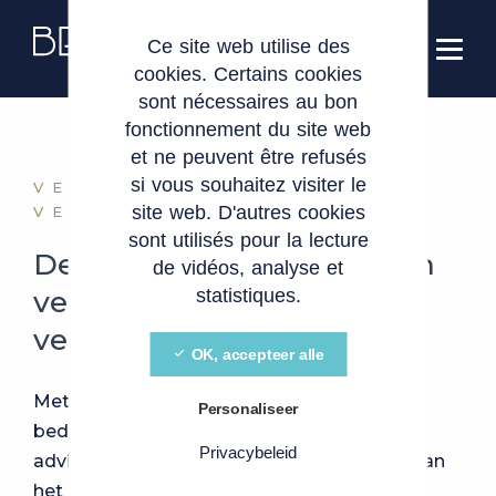
Cookies beheer paneel
NL
Ce site web utilise des
cookies. Certains cookies
sont nécessaires au bon
fonctionnement du site web
et ne peuvent être refusés
si vous souhaitez visiter le
VENNOOTSCHAPS- EN
site web. D'autres cookies
VERENIGINGSRECHT
sont utilisés pour la lecture
De regels die het leven van
de vidéos, analyse et
vennootschappen en
statistiques.
verenigingen beheersen.
OK, accepteer alle
Met een bijzondere focus op innovatieve
Personaliseer
bedrijven kan ons dynamische team je
Privacybeleid
adviseren over de verschillende aspecten van
het vennootschaps- en verenigingsrecht.