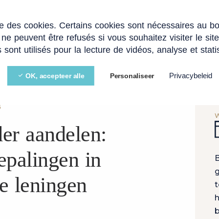
ise des cookies. Certains cookies sont nécessaires au b
ERTISE
STARTUPS EN SCALEUPS
BLOG
V
 ne peuvent être refusés si vous souhaitez visiter le sit
 sont utilisés pour la lecture de vidéos, analyse et stati
Privacybeleid
OK, accepteer alle
Personaliseer
E LENING
G
er aandelen:
epalingen in
B
g
e leningen
t
h
b