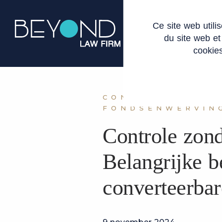
Cookies beheer paneel
Ce site web util
OVER ONS
EXP
du site web et
cookies
CONVERTEERBAR
FONDSENWERVIN
Controle zond
Belangrijke b
converteerbar