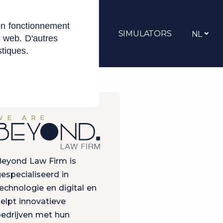
on fonctionnement
ACATURES
CONTACT
SIMULATORS
NL
e web. D'autres
stiques.
WE ARE
eyond Law Firm is
especialiseerd in
echnologie en digital en
elpt innovatieve
edrijven met hun