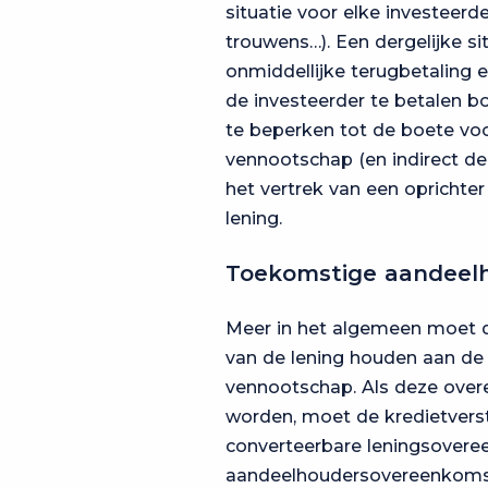
situatie voor elke investeerd
trouwens…). Een dergelijke s
onmiddellijke terugbetaling 
de investeerder te betalen b
te beperken tot de boete voo
vennootschap (en indirect de
het vertrek van een oprichte
lening.
Toekomstige aandeel
Meer in het algemeen moet de
van de lening houden aan d
vennootschap. Als deze ove
worden, moet de kredietverst
converteerbare leningsovere
aandeelhoudersovereenkomst