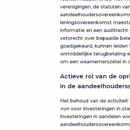
verenigingen, de statuten v
aandeelhoudersovereenkomst
leningsovereenkomst meestal
informatie en een auditrecht
vetorecht over bepaalde belan
goedgekeurd, kunnen leiden t
onmiddellijke terugbetaling 
om een waarnemerszetel in d
Actieve rol van de op
in de aandeelhouders
Het behoud van de activiteit 
non
voor investeringen in sta
investeringen in aandelen w
aandeelhoudersovereenkomst