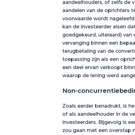
aandeelhouders, of zelfs de
aandelen van de oprichters t
voorwaarde wordt nageleefd b
kan de investeerder eisen dat
goedgekeurd, uiteraard) van 
vervanging binnen een bepaal
terugbetaling van de convert
toepassing zijn als een opric
een deel ervan verkoopt bin
waarop de lening werd aang
Non-concurrentiebedi
Zoals eerder benadrukt, is het
of als aandeelhouder in de v
investeerders. Bijgevolg is ee
zou gaan met een overstap na