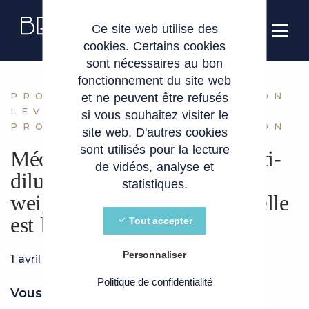
Panneau de gestion des cookies
FR
Ce site web utilise des
cookies. Certains cookies
sont nécessaires au bon
fonctionnement du site web
PROTECTION ANTI-DILUTION
et ne peuvent être refusés
LEVÉE DE FONDS
si vous souhaitez visiter le
PROTECTION ANTI-DILUTION
site web. D'autres cookies
sont utilisés pour la lecture
Mécanismes de protection anti-
de vidéos, analyse et
dilution : full ratchet ou
statistiques.
weighted average ratchet, quelle
est la différence ?
Tout accepter
Personnaliser
1 avril 2026
Politique de confidentialité
Vous avez compris qu’une
clause de